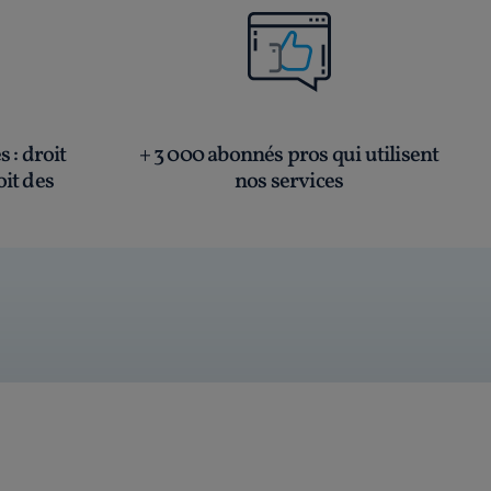
és
: droit
+ 3 000 abonnés pros qui utilisent
oit des
nos services