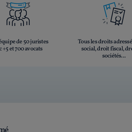
quipe de 50 juristes
Tous les droits adress
c +5 et 700 avocats
social, droit fiscal, dr
sociétés...
rmé