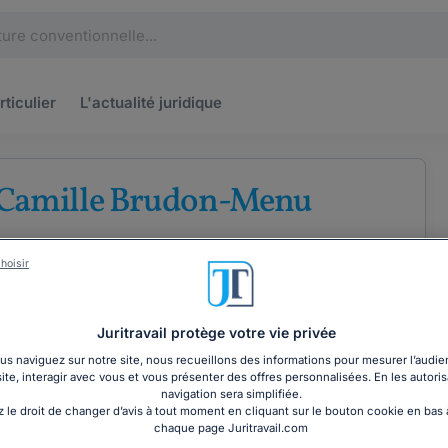
rticulier
L'actualité
juridique
 Camille Brudon-Menu
u barreau de Rennes
hoisir
roit du travail
Juritravail protège votre vie privée
s naviguez sur notre site, nous recueillons des informations pour mesurer l’audie
site, interagir avec vous et vous présenter des offres personnalisées. En les autoris
COORDONNÉES
navigation sera simplifiée.
 le droit de changer d’avis à tout moment en cliquant sur le bouton cookie en bas
chaque page Juritravail.com