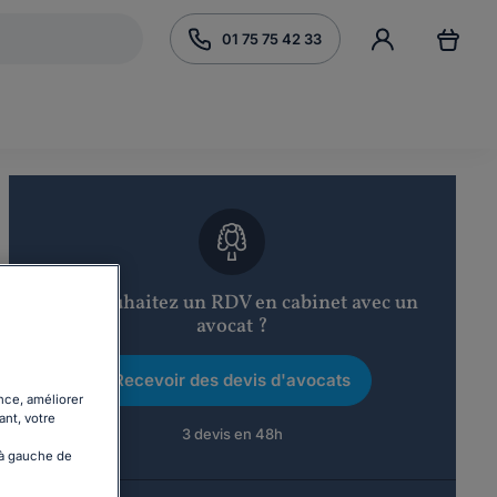
01 75 75 42 33
Vous souhaitez un RDV en cabinet avec un
avocat ?
Recevoir des devis d'avocats
nce, améliorer
ant, votre
3 devis en 48h
 à gauche de