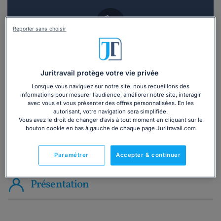
Reporter sans choisir
Vous souhaitez une consultation par
téléphone ?
Juritravail protège votre vie privée
Consulter immédiatement
Lorsque vous naviguez sur notre site, nous recueillons des
informations pour mesurer l’audience, améliorer notre site, interagir
avec vous et vous présenter des offres personnalisées. En les
ou appelez le
01 75 75 42 33
(8h à 21h du lundi au
autorisant, votre navigation sera simplifiée.
vendredi)
Vous avez le droit de changer d’avis à tout moment en cliquant sur le
bouton cookie en bas à gauche de chaque page Juritravail.com
Vous êtes avocat ?
Paramétrer
Accepter & continuer
Présentation