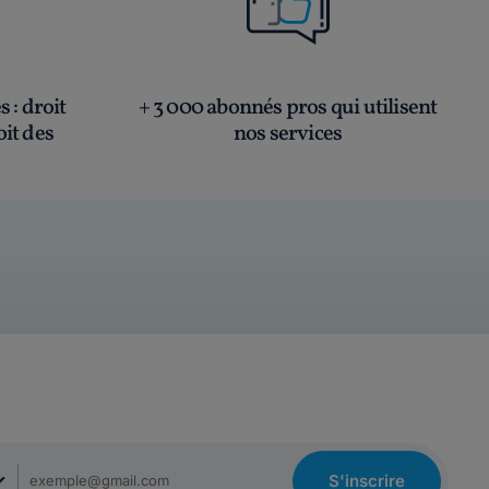
és
: droit
+ 3 000 abonnés pros qui utilisent
oit des
nos services
S'inscrire