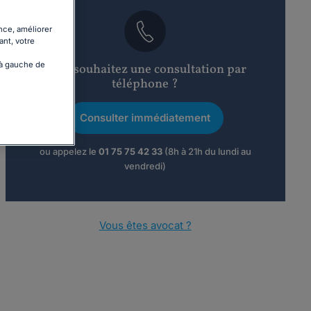
nce, améliorer
ant, votre
 à gauche de
Vous souhaitez une consultation par
téléphone ?
Consulter immédiatement
ou appelez le
01 75 75 42 33
(8h à 21h du lundi au
vendredi)
Vous êtes avocat ?