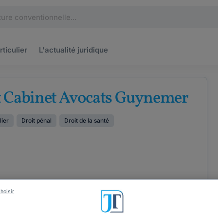
rticulier
L'actualité
juridique
t Cabinet Avocats Guynemer
lier
Droit pénal
Droit de la santé
ÉTENCES
COORDONNÉES
hoisir