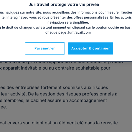
Juritravail protège votre vie privée
s naviguez sur notre site, nous recueillons des informations pour mesurer l’audie
site, interagir avec vous et vous présenter des offres personnalisées. En les autoris
navigation sera simplifiée.
 le droit de changer d’avis à tout moment en cliquant sur le bouton cookie en bas
chaque page Juritravail.com
, Avocats Guynemer traite de dossiers transversaux
idiques spécifiques de droit environnemental, droit de la
Paramétrer
Accepter & continuer
sure, d’une part, une mission de conseil afin d’assurer la
santes et de prévenir l’apparition de contentieux et, d’autre
 apparait inévitable ou au contraire souhaitable pour
es des entreprises fortement soumises aux risques
leur activité. De la gestion des risques professionnels à
 ses membres, le cabinet assure un accompagnement
rée.
vocat envers son client est un élément clé dans la réussite