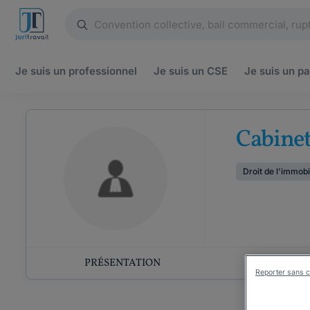
Je suis un
professionnel
Je suis un
CSE
Je suis un
pa
Cabine
Droit de l'immobi
PRÉSENTATION
COMP
Reporter sans c