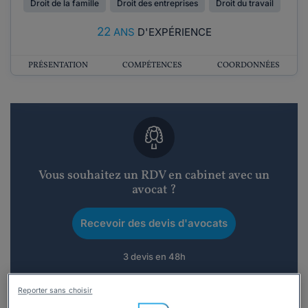
Droit de la famille
Droit des entreprises
Droit du travail
22
ANS
D'EXPÉRIENCE
PRÉSENTATION
COMPÉTENCES
COORDONNÉES
Vous souhaitez un RDV en cabinet avec un
avocat ?
Recevoir des devis d'avocats
3 devis en 48h
Reporter sans choisir