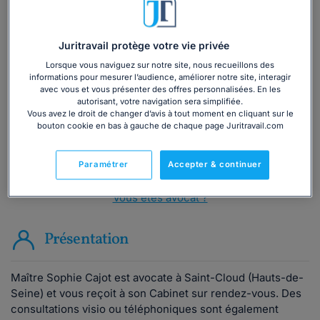
Vous souhaitez une consultation par
Juritravail protège votre vie privée
téléphone ?
Lorsque vous naviguez sur notre site, nous recueillons des
informations pour mesurer l’audience, améliorer notre site, interagir
avec vous et vous présenter des offres personnalisées. En les
Consulter immédiatement
autorisant, votre navigation sera simplifiée.
Vous avez le droit de changer d’avis à tout moment en cliquant sur le
bouton cookie en bas à gauche de chaque page Juritravail.com
ou appelez le
01 75 75 42 33
(8h à 21h du lundi au
vendredi)
Paramétrer
Accepter & continuer
Vous êtes avocat ?
Présentation
Maître Sophie Cajot est avocate à Saint-Cloud (Hauts-de-
Seine) et vous reçoit à son Cabinet sur rendez-vous. Des
consultations visio ou téléphoniques sont également