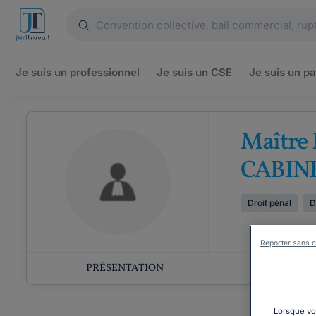
Je suis un
professionnel
Je suis un
CSE
Je suis un
pa
Maître
CABINE
Droit pénal
D
Reporter sans c
PRÉSENTATION
COMP
Lorsque vou