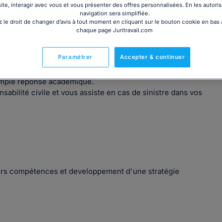
site, interagir avec vous et vous présenter des offres personnalisées. En les autoris
navigation sera simplifiée.
 le droit de changer d’avis à tout moment en cliquant sur le bouton cookie en bas
chaque page Juritravail.com
entielle au droit du travail dans le cadre d'une structure de
Paramétrer
Accepter & continuer
erses compétences.
us aider à déterminer votre stratégie en fonction des
simple réponse académique.
abilité civile et vous assiste en cas de sinistre dans vos
ivers compétences et developpement d'une stratégie