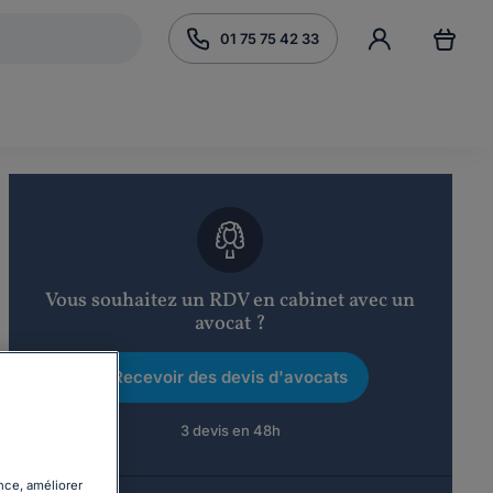
01 75 75 42 33
Vous souhaitez un RDV en cabinet avec un
avocat ?
Recevoir des devis d'avocats
3 devis en 48h
nce, améliorer