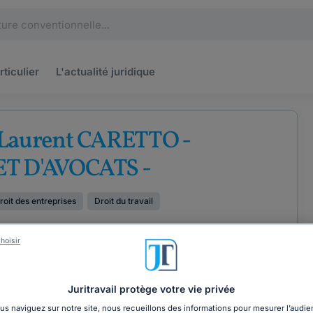
rticulier
L'actualité
juridique
 Laurent CARETTO -
T D'AVOCATS -
roit des entreprises
Droit du travail
hoisir
ÉTENCES
COORDONNÉES
Juritravail protège votre vie privée
s naviguez sur notre site, nous recueillons des informations pour mesurer l’audie