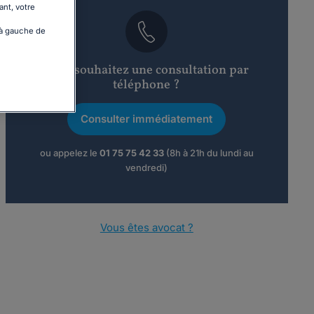
ant, votre
 à gauche de
Vous souhaitez une consultation par
téléphone ?
Consulter immédiatement
ou appelez le
01 75 75 42 33
(8h à 21h du lundi au
vendredi)
Vous êtes avocat ?