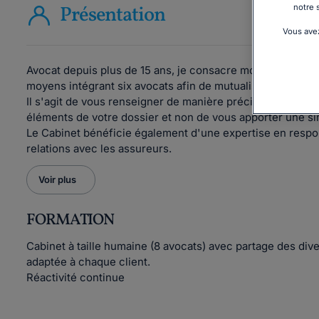
Présentation
notre 
Vous avez
Avocat depuis plus de 15 ans, je consacre mon activité ess
moyens intégrant six avocats afin de mutualiser nos div
Il s'agit de vous renseigner de manière précise afin de vo
éléments de votre dossier et non de vous apporter une 
Le Cabinet bénéficie également d'une expertise en respons
relations avec les assureurs.
Voir plus
FORMATION
Cabinet à taille humaine (8 avocats) avec partage des d
adaptée à chaque client.
Réactivité continue