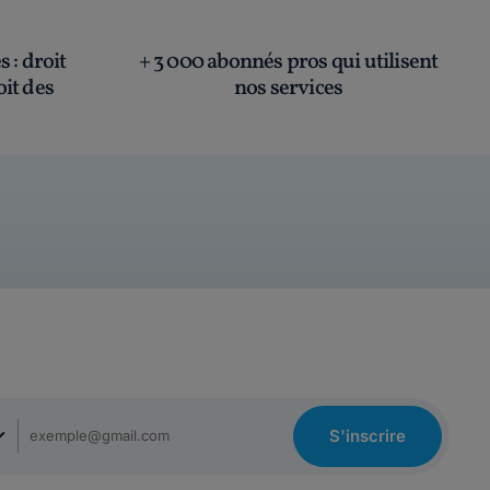
és
: droit
+ 3 000 abonnés pros qui utilisent
oit des
nos services
S'inscrire