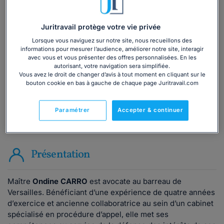
Vous souhaitez une consultation par
téléphone ?
Juritravail protège votre vie privée
Lorsque vous naviguez sur notre site, nous recueillons des
informations pour mesurer l’audience, améliorer notre site, interagir
Consulter immédiatement
avec vous et vous présenter des offres personnalisées. En les
autorisant, votre navigation sera simplifiée.
Vous avez le droit de changer d’avis à tout moment en cliquant sur le
ou appelez le
01 75 75 42 33
(8h à 21h du lundi au
bouton cookie en bas à gauche de chaque page Juritravail.com
vendredi)
Paramétrer
Accepter & continuer
Vous êtes avocat ?
Présentation
Maître
Ondine CARRO
est avocate au barreau de
Versailles. Bénéficiant d’une expérience de quatre années
d’exercice et ancienne collaboratrice au sein d’un cabinet
spécialisé en procédure d’appel, elle met ses