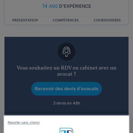
14
ANS
D'EXPÉRIENCE
PRÉSENTATION
COMPÉTENCES
COORDONNÉES
Vous souhaitez un RDV en cabinet avec un
avocat ?
Recevoir des devis d'avocats
3 devis en 48h
Reporter sans choisir