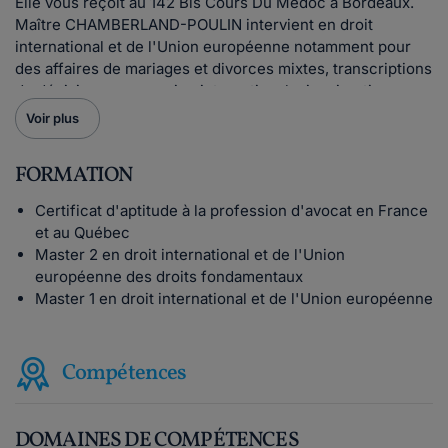
Elle vous reçoit au 142 Bis Cours Du Médoc à Bordeaux.
Maître CHAMBERLAND-POULIN intervient en droit
international et de l'Union européenne notamment pour
des affaires de mariages et divorces mixtes, transcriptions
de décisions, succession internationale, immigration ou
droit pénal international. Par ailleurs, Maître
Voir plus
CHAMBERLAND-POULIN vous assiste en droit des
étrangers et en droit de la nationalité pour une immigration
FORMATION
personnelle et familiale, pour des affaires de recours
contre les refus de séjour, OQTF, les demandes de re?
Certificat d'aptitude à la profession d'avocat en France
gularisations, l'obtention de VISA, les demandes de
et au Québec
regroupement familial ou les demandes de naturalisation.
Master 2 en droit international et de l'Union
En droit administratif, Maître CHAMBERLAND-POULIN
européenne des droits fondamentaux
défend ses clients pour des litiges avec l'administration
Master 1 en droit international et de l'Union européenne
(services publics, collectivités territoriales, agent de la
fonction publique) et avec les organismes sociaux. Elle
vous aide également en cas de décisions administratives
Compétences
unilatérales défavorables ou de contrats administratifs.
Rigoureuse, à l'écoute et polyvalente, Maître
CHAMBERLAND-POULIN accepte l'aide juridictionnelle
DOMAINES DE COMPÉTENCES
selon le type de dossiers traités.