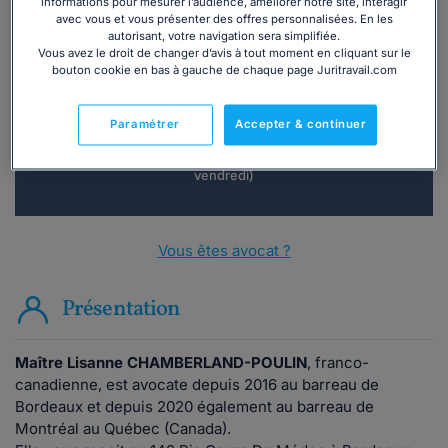
informations pour mesurer l’audience, améliorer notre site, interagir
avec vous et vous présenter des offres personnalisées. En les
Vous souhaitez une consultation par
autorisant, votre navigation sera simplifiée.
téléphone ?
Vous avez le droit de changer d’avis à tout moment en cliquant sur le
bouton cookie en bas à gauche de chaque page Juritravail.com
Consulter immédiatement
Paramétrer
Accepter & continuer
ou appelez le
01 75 75 42 33
(8h à 21h du lundi au
vendredi)
Vous êtes avocat ?
Présentation
Maître Lisanne CHAMBERLAND-POULIN
, franco-
canadienne, est avocate depuis 2016 au barreau de
Bordeaux et depuis 2020 également au barreau de
Montréal au Québec (Canada).