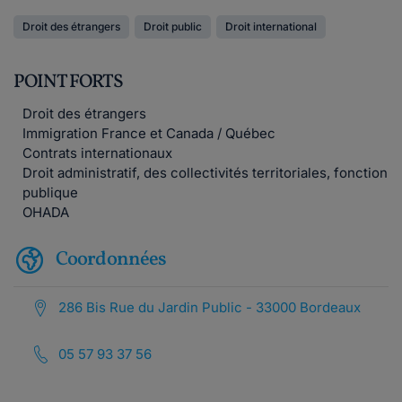
Pour plus d'informations ou pour prendre rendez-vous
Droit des étrangers
Droit public
Droit international
nous vous invitons à contacter directement le cabinet par
mail ou par téléphone.
POINT FORTS
Droit des étrangers
Immigration France et Canada / Québec
Contrats internationaux
Droit administratif, des collectivités territoriales, fonction
publique
OHADA
Coordonnées
286 Bis Rue du Jardin Public - 33000 Bordeaux
05 57 93 37 56