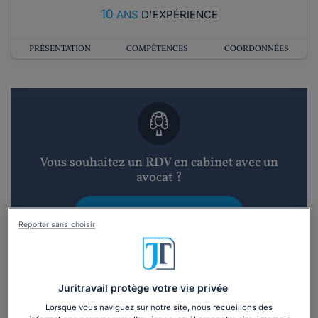
10
ANS
D'EXPÉRIENCE
PRÉSENTATION
COMPÉTENCES
COORDONNÉES
Vous souhaitez un RDV en cabinet avec un
avocat ?
Recevoir des devis d'avocats
Reporter sans choisir
3 devis en 48h
Juritravail protège votre vie privée
Lorsque vous naviguez sur notre site, nous recueillons des