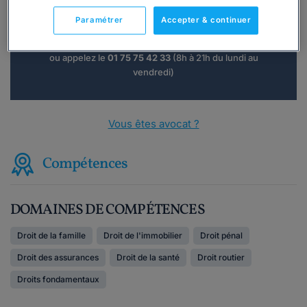
Paramétrer
Accepter & continuer
Consulter immédiatement
ou appelez le
01 75 75 42 33
(8h à 21h du lundi au
vendredi)
Vous êtes avocat ?
Compétences
DOMAINES DE COMPÉTENCES
Droit de la famille
Droit de l'immobilier
Droit pénal
Droit des assurances
Droit de la santé
Droit routier
Droits fondamentaux