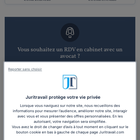
Vous souhaitez un RDV en cabinet avec un
avocat ?
Reporter sans choisir
Recevoir des devis d'avocats
3 devis en 48h
Juritravail protège votre vie privée
Lorsque vous naviguez sur notre site, nous recueillons des
informations pour mesurer l’audience, améliorer notre site, interagir
avec vous et vous présenter des offres personnalisées. En les
autorisant, votre navigation sera simplifiée.
Vous avez le droit de changer d’avis à tout moment en cliquant sur le
Vous souhaitez une consultation par
bouton cookie en bas à gauche de chaque page Juritravail.com
téléphone ?