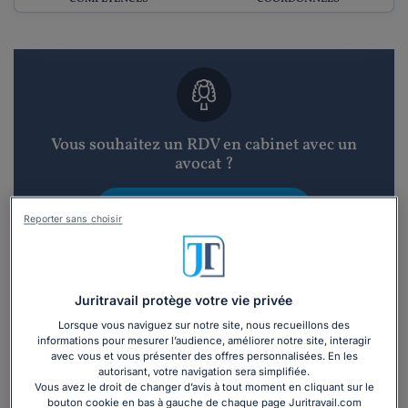
Vous souhaitez un RDV en cabinet avec un
avocat ?
Recevoir des devis d'avocats
Reporter sans choisir
3 devis en 48h
Juritravail protège votre vie privée
Lorsque vous naviguez sur notre site, nous recueillons des
informations pour mesurer l’audience, améliorer notre site, interagir
avec vous et vous présenter des offres personnalisées. En les
autorisant, votre navigation sera simplifiée.
Vous souhaitez une consultation par
Vous avez le droit de changer d’avis à tout moment en cliquant sur le
téléphone ?
bouton cookie en bas à gauche de chaque page Juritravail.com