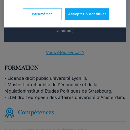
Consulter immédiatement
Paramétrer
Accepter & continuer
ou appelez le
01 75 75 42 33
(8h à 21h du lundi au
vendredi)
Vous êtes avocat ?
FORMATION
- Licence droit public université Lyon III,
- Master II droit public de l'économie et de la
régulationInstitut d'Etudes Politiques de Strasbourg,
- LLM droit européen des affaires université d'Amsterdam.
Compétences