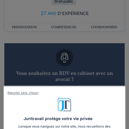
Droit public
27
ANS
D'EXPÉRIENCE
PRÉSENTATION
COMPÉTENCES
COORDONNÉES
Vous souhaitez un RDV en cabinet avec un
avocat ?
Recevoir des devis d'avocats
Reporter sans choisir
3 devis en 48h
Juritravail protège votre vie privée
Lorsque vous naviguez sur notre site, nous recueillons des