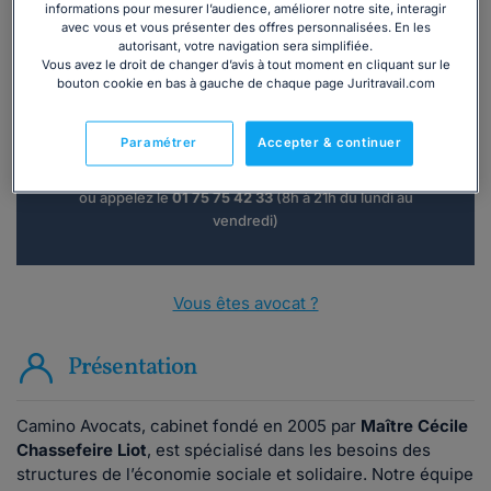
informations pour mesurer l’audience, améliorer notre site, interagir
avec vous et vous présenter des offres personnalisées. En les
autorisant, votre navigation sera simplifiée.
Vous souhaitez une consultation par
Vous avez le droit de changer d’avis à tout moment en cliquant sur le
bouton cookie en bas à gauche de chaque page Juritravail.com
téléphone ?
Consulter immédiatement
Paramétrer
Accepter & continuer
ou appelez le
01 75 75 42 33
(8h à 21h du lundi au
vendredi)
Vous êtes avocat ?
Présentation
Camino Avocats, cabinet fondé en 2005 par
Maître Cécile
Chassefeire Liot
, est spécialisé dans les besoins des
structures de l’économie sociale et solidaire. Notre équipe