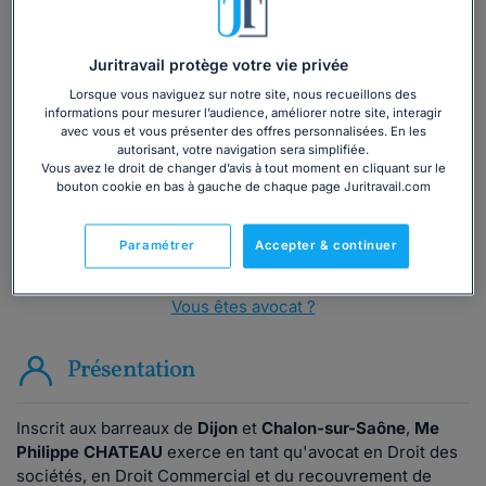
Juritravail protège votre vie privée
Vous souhaitez une consultation par
téléphone ?
Lorsque vous naviguez sur notre site, nous recueillons des
informations pour mesurer l’audience, améliorer notre site, interagir
avec vous et vous présenter des offres personnalisées. En les
Consulter immédiatement
autorisant, votre navigation sera simplifiée.
Vous avez le droit de changer d’avis à tout moment en cliquant sur le
bouton cookie en bas à gauche de chaque page Juritravail.com
ou appelez le
01 75 75 42 33
(8h à 21h du lundi au
vendredi)
Paramétrer
Accepter & continuer
Vous êtes avocat ?
Présentation
Inscrit aux barreaux de
Dijon
et
Chalon-sur-Saône
,
Me
Philippe CHATEAU
exerce en tant qu'avocat en Droit des
sociétés, en Droit Commercial et du recouvrement de