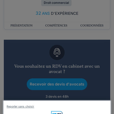
Droit commercial
32
ANS
D'EXPÉRIENCE
PRÉSENTATION
COMPÉTENCES
COORDONNÉES
Vous souhaitez un RDV en cabinet avec un
avocat ?
Recevoir des devis d'avocats
3 devis en 48h
Reporter sans choisir