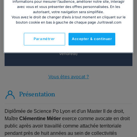
informations pour mesurer l’audience, améliorer notre site, interagir
avec vous et vous présenter des offres personnalisées. En les
Vous souhaitez une consultation par
autorisant, votre navigation sera simplifiée.
téléphone ?
Vous avez le droit de changer d’avis à tout moment en cliquant sur le
bouton cookie en bas à gauche de chaque page Juritravail.com
Consulter immédiatement
Paramétrer
Accepter & continuer
ou appelez le
01 75 75 42 33
(8h à 21h du lundi au
vendredi)
Vous êtes avocat ?
Présentation
Diplômée de Science Po Lyon et d'un Master II de droit,
Maître
Clémentine Métier
exerce comme avocate en droit
public après avoir travaillé comme attachée territoriale
pendant près de huit années au sein de collectivités