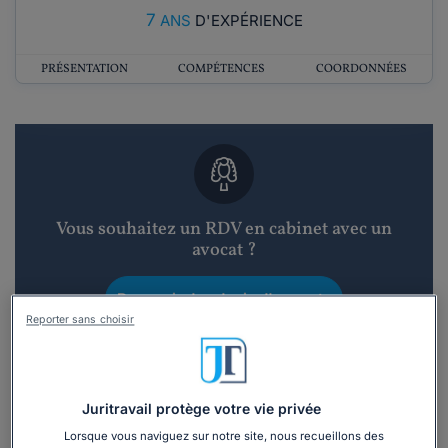
7
ANS
D'EXPÉRIENCE
PRÉSENTATION
COMPÉTENCES
COORDONNÉES
Vous souhaitez un RDV en cabinet avec un
avocat ?
Recevoir des devis d'avocats
Reporter sans choisir
3 devis en 48h
Juritravail protège votre vie privée
Lorsque vous naviguez sur notre site, nous recueillons des