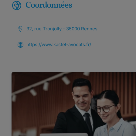
Coordonnées
32, rue Tronjolly - 35000 Rennes
https://www.kastel-avocats.fr/