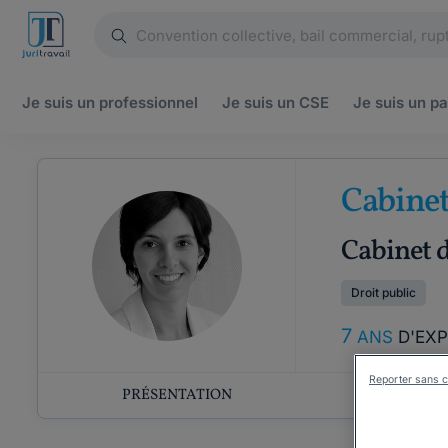
Je suis un
professionnel
Je suis un
CSE
Je suis un
pa
Cabine
Cabinet d
Droit public
7
ANS
D'EX
Reporter sans c
PRÉSENTATION
COMP