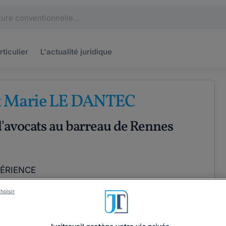
rticulier
L'actualité
juridique
t Marie LE DANTEC
'avocats au barreau de Rennes
PÉRIENCE
hoisir
ÉTENCES
COORDONNÉES