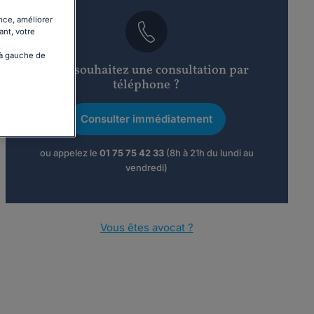
nce, améliorer
ant, votre
 à gauche de
Vous souhaitez une consultation par
téléphone ?
Consulter immédiatement
ou appelez le
01 75 75 42 33
(8h à 21h du lundi au
vendredi)
Vous êtes avocat ?