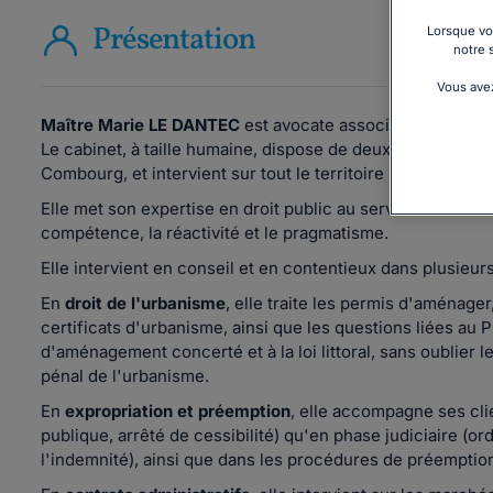
Présentation
Lorsque vou
notre 
Vous avez
Maître Marie LE DANTEC
est avocate associée du cabinet
Le cabinet, à taille humaine, dispose de deux adresses : au
Combourg, et intervient sur tout le territoire national.
Elle met son expertise en droit public au service de ses cl
compétence, la réactivité et le pragmatisme.
Elle intervient en conseil et en contentieux dans plusieur
En
droit de l'urbanisme
, elle traite les permis d'aménager
certificats d'urbanisme, ainsi que les questions liées au
d'aménagement concerté et à la loi littoral, sans oublier l
pénal de l'urbanisme.
En
expropriation et préemption
, elle accompagne ses clie
publique, arrêté de cessibilité) qu'en phase judiciaire (or
l'indemnité), ainsi que dans les procédures de préemption