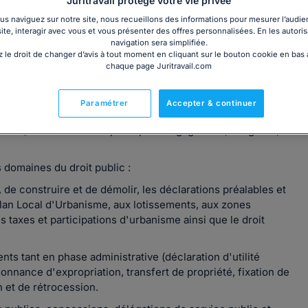
Juritravail protège votre vie privée
s naviguez sur notre site, nous recueillons des informations pour mesurer l’audie
site, interagir avec vous et vous présenter des offres personnalisées. En les autoris
navigation sera simplifiée.
 le droit de changer d’avis à tout moment en cliquant sur le bouton cookie en bas
chaque page Juritravail.com
 KASTEL Avocats, fondé aux côtés de Maître Anaïs Gautier.
 32 rue Tronjolly à Rennes, et au 7 place Saint Gilduin à
Paramétrer
Accepter & continuer
ients, dans un cabinet porté par l'engagement, la rigueur, la
s domaines du droit public :
, de construire et de démolir, les déclarations préalables et
 Plan Local d'Urbanisme, aux lotissements, aux zones
es taxes et participations d'urbanisme ainsi que le droit
nts tant en phase administrative (déclaration d'utilité
donnance d'expropriation, transfert de propriété, fixation de
 et de rétrocession.