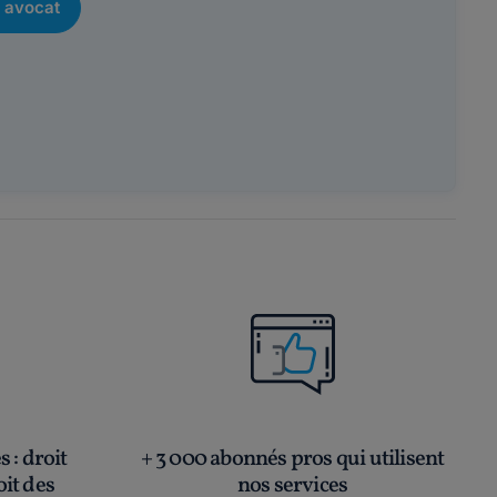
 avocat
és
: droit
+ 3 000 abonnés pros qui utilisent
oit des
nos services