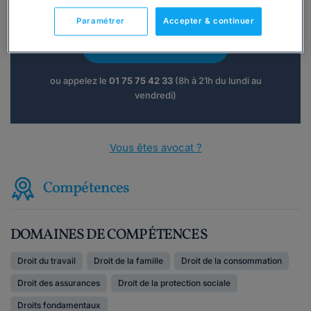
téléphone ?
Paramétrer
Accepter & continuer
Consulter immédiatement
ou appelez le
01 75 75 42 33
(8h à 21h du lundi au
vendredi)
Vous êtes avocat ?
Compétences
DOMAINES DE COMPÉTENCES
Droit du travail
Droit de la famille
Droit de la consommation
Droit des assurances
Droit de la protection sociale
Droits fondamentaux