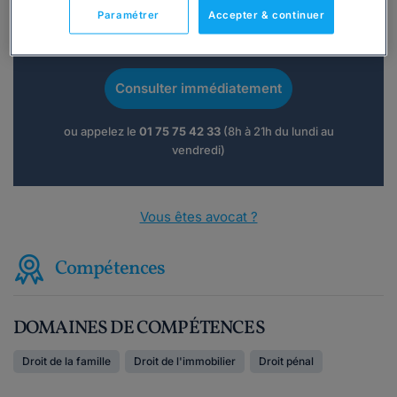
Paramétrer
Accepter & continuer
Vous souhaitez une consultation par
téléphone ?
Consulter immédiatement
ou appelez le
01 75 75 42 33
(8h à 21h du lundi au
vendredi)
Vous êtes avocat ?
Compétences
DOMAINES DE COMPÉTENCES
Droit de la famille
Droit de l'immobilier
Droit pénal