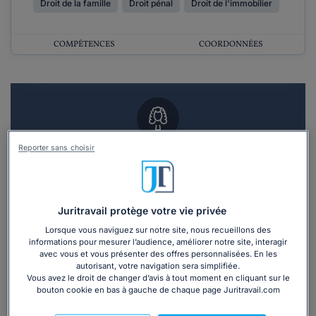
Droit de la famille
Droit pénal
Droit de l'immobilier
COMPÉTENCES
COORDONNÉES
Reporter sans choisir
Vous souhaitez un RDV en cabinet avec un
avocat ?
Recevoir des devis d'avocats
Juritravail protège votre vie privée
Lorsque vous naviguez sur notre site, nous recueillons des
3 devis en 48h
informations pour mesurer l’audience, améliorer notre site, interagir
avec vous et vous présenter des offres personnalisées. En les
autorisant, votre navigation sera simplifiée.
Vous avez le droit de changer d’avis à tout moment en cliquant sur le
bouton cookie en bas à gauche de chaque page Juritravail.com