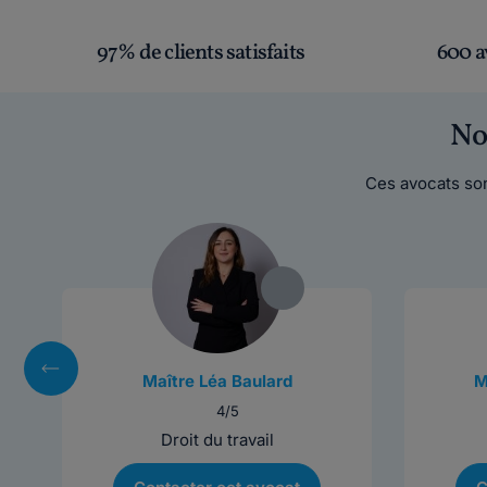
97% de clients satisfaits
600 a
No
Ces avocats son
Maître Léa Baulard
M
4/5
Droit du travail