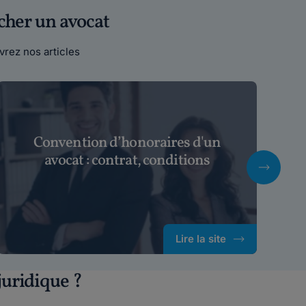
cher un avocat
rez nos articles
Convention d’honoraires d'un
U
avocat : contrat, conditions
Lire la site
uridique ?