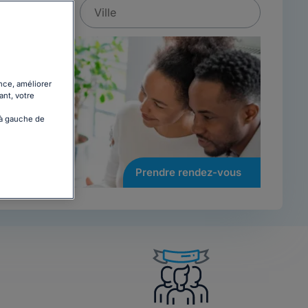
nce, améliorer
ant, votre
 à gauche de
Prendre rendez-vous