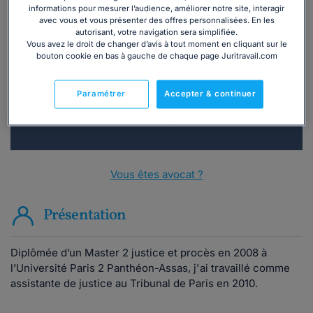
informations pour mesurer l’audience, améliorer notre site, interagir
avec vous et vous présenter des offres personnalisées. En les
Vous souhaitez une consultation par
autorisant, votre navigation sera simplifiée.
téléphone ?
Vous avez le droit de changer d’avis à tout moment en cliquant sur le
bouton cookie en bas à gauche de chaque page Juritravail.com
Consulter immédiatement
Paramétrer
Accepter & continuer
ou appelez le
01 75 75 42 33
(8h à 21h du lundi au
vendredi)
Vous êtes avocat ?
Présentation
Diplômée d’un Master 2 justice et procès en 2008 à
l’Université Paris 2 Panthéon-Assas, j'ai travaillé comme
assistante de justice au Tribunal de Paris en 2010.