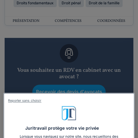
Droits fondamentaux
Droit pénal
Droit de la famille
PRÉSENTATION
COMPÉTENCES
COORDONNÉES
Vous souhaitez un RDV en cabinet avec un
avocat ?
Recevoir des devis d'avocats
Reporter sans choisir
3 devis en 48h
Juritravail protège votre vie privée
Lorsque vous naviguez sur notre site, nous recueillons des