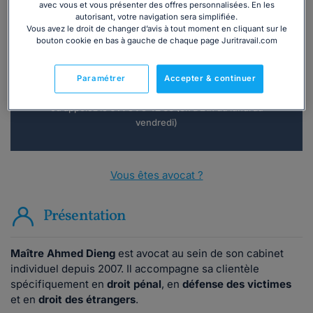
avec vous et vous présenter des offres personnalisées. En les
autorisant, votre navigation sera simplifiée.
Vous souhaitez une consultation par
Vous avez le droit de changer d’avis à tout moment en cliquant sur le
téléphone ?
bouton cookie en bas à gauche de chaque page Juritravail.com
Consulter immédiatement
Paramétrer
Accepter & continuer
ou appelez le
01 75 75 42 33
(8h à 21h du lundi au
vendredi)
Vous êtes avocat ?
Présentation
Maître Ahmed Dieng
est avocat au sein de son cabinet
individuel depuis 2007. Il accompagne sa clientèle
spécifiquement en
droit pénal
, en
défense des victimes
et en
droit des étrangers
.