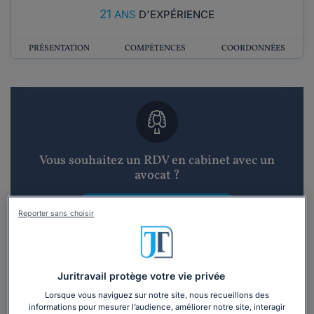
21
ANS
D'EXPÉRIENCE
PRÉSENTATION
COMPÉTENCES
COORDONNÉES
Vous souhaitez un RDV en cabinet avec un
avocat ?
Recevoir des devis d'avocats
Reporter sans choisir
3 devis en 48h
Juritravail protège votre vie privée
Lorsque vous naviguez sur notre site, nous recueillons des
informations pour mesurer l’audience, améliorer notre site, interagir