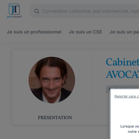
Je suis un
professionnel
Je suis un
CSE
Je suis un
pa
Cabine
AVOCA
Droit de la prote
Reporter sans c
PRÉSENTATION
COMP
Lorsque vou
notre 