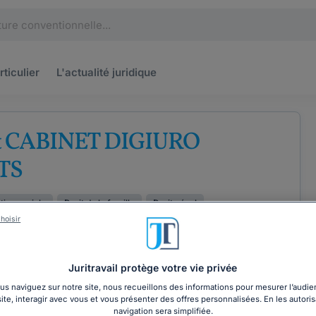
rticulier
L'actualité
juridique
t CABINET DIGIURO
TS
ction sociale
Droit de la famille
Droit pénal
hoisir
ÉTENCES
COORDONNÉES
Juritravail protège votre vie privée
s naviguez sur notre site, nous recueillons des informations pour mesurer l’audie
site, interagir avec vous et vous présenter des offres personnalisées. En les autoris
navigation sera simplifiée.