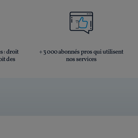
és
: droit
+ 3 000 abonnés pros qui utilisent
oit des
nos services