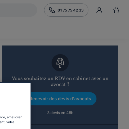
01 75 75 42 33
Vous souhaitez un RDV en cabinet avec un
avocat ?
Recevoir des devis d'avocats
3 devis en 48h
nce, améliorer
ant, votre