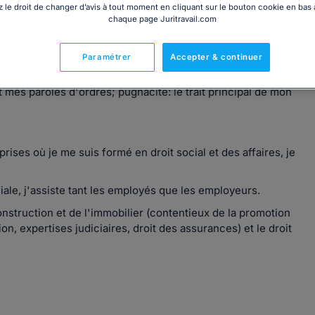
 le droit de changer d’avis à tout moment en cliquant sur le bouton cookie en bas
chaque page Juritravail.com
Paramétrer
Accepter & continuer
 mes paroles d'ordres; pugnacité: le trait principal de mon
rises où je me suis formé en droit social et des affaires, je
ociale, j'assiste tant les employés que les employeurs.
onstruction et de l'immobilier (contentieux de la promotion
on, expertises judiciaires, droit des assurances) et le droit