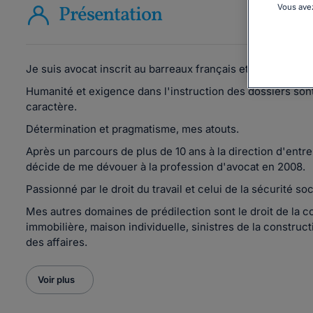
Présentation
Vous avez
Je suis avocat inscrit au barreaux français et italien.
Humanité et exigence dans l'instruction des dossiers sont
caractère.
Détermination et pragmatisme, mes atouts.
Après un parcours de plus de 10 ans à la direction d'entrep
décide de me dévouer à la profession d'avocat en 2008.
Passionné par le droit du travail et celui de la sécurité s
Mes autres domaines de prédilection sont le droit de la c
immobilière, maison individuelle, sinistres de la constructi
des affaires.
Voir plus