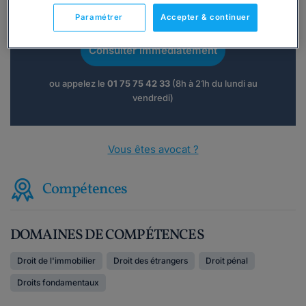
Vous souhaitez une consultation par
téléphone ?
Paramétrer
Accepter & continuer
Consulter immédiatement
ou appelez le
01 75 75 42 33
(8h à 21h du lundi au
vendredi)
Vous êtes avocat ?
Compétences
DOMAINES DE COMPÉTENCES
Droit de l'immobilier
Droit des étrangers
Droit pénal
Droits fondamentaux