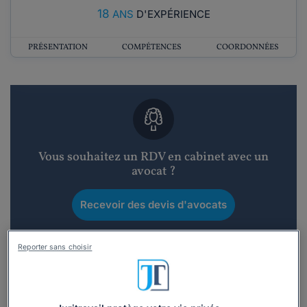
18
ANS
D'EXPÉRIENCE
PRÉSENTATION
COMPÉTENCES
COORDONNÉES
Vous souhaitez un RDV en cabinet avec un
avocat ?
Recevoir des devis d'avocats
3 devis en 48h
Reporter sans choisir