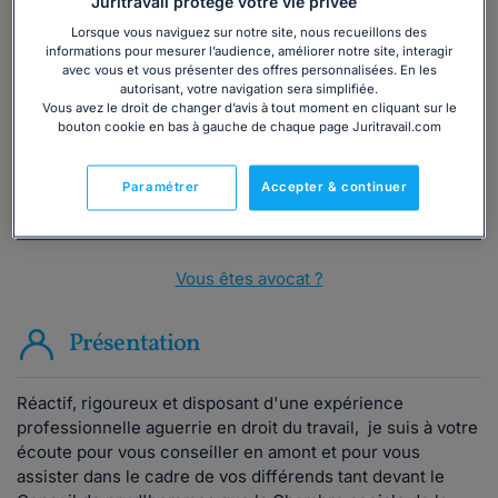
Juritravail protège votre vie privée
Lorsque vous naviguez sur notre site, nous recueillons des
Vous souhaitez une consultation par
informations pour mesurer l’audience, améliorer notre site, interagir
téléphone ?
avec vous et vous présenter des offres personnalisées. En les
autorisant, votre navigation sera simplifiée.
Vous avez le droit de changer d’avis à tout moment en cliquant sur le
Consulter immédiatement
bouton cookie en bas à gauche de chaque page Juritravail.com
ou appelez le
01 75 75 42 33
(8h à 21h du lundi au
Paramétrer
Accepter & continuer
vendredi)
Vous êtes avocat ?
Présentation
Réactif, rigoureux et disposant d'une expérience
professionnelle aguerrie en droit du travail, je suis à votre
écoute pour vous conseiller en amont et pour vous
assister dans le cadre de vos différends tant devant le