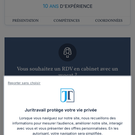
10
ANS
D'EXPÉRIENCE
PRÉSENTATION
COMPÉTENCES
COORDONNÉES
Vous souhaitez un RDV en cabinet avec un
avocat ?
Reporter sans choisir
Recevoir des devis d'avocats
3 devis en 48h
Juritravail protège votre vie privée
Lorsque vous naviguez sur notre site, nous recueillons des
informations pour mesurer l’audience, améliorer notre site, interagir
avec vous et vous présenter des offres personnalisées. En les
autorisant, votre navigation sera simplifiée.