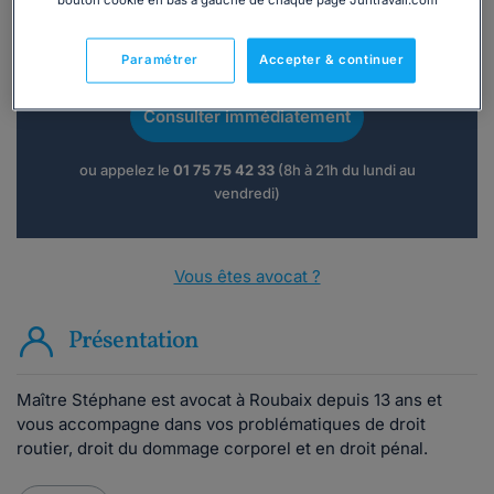
bouton cookie en bas à gauche de chaque page Juritravail.com
Vous souhaitez une consultation par
téléphone ?
Paramétrer
Accepter & continuer
Consulter immédiatement
ou appelez le
01 75 75 42 33
(8h à 21h du lundi au
vendredi)
Vous êtes avocat ?
Présentation
Maître Stéphane est avocat à Roubaix depuis 13 ans et
vous accompagne dans vos problématiques de droit
routier, droit du dommage corporel et en droit pénal.