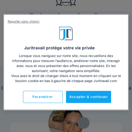
Devis gratuit en quelques clics
Reporter sans choisir
Juritravail protège votre vie privée
Lorsque vous naviguez sur notre site, nous recueillons des
+ 3 000 consultations par mois
informations pour mesurer l’audience, améliorer notre site, interagir
avec vous et vous présenter des offres personnalisées. En les
autorisant, votre navigation sera simplifiée.
Nos avocats sont en ligne pour vous répondre
Vous avez le droit de changer d’avis à tout moment en cliquant sur le
bouton cookie en bas à gauche de chaque page Juritravail.com
Ces avocats sont disponibles immédiatement pour répondre à
toutes vos questions juridiques.
Paramétrer
Accepter & continuer