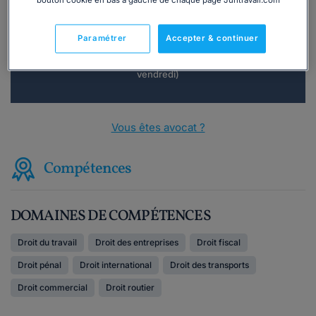
bouton cookie en bas à gauche de chaque page Juritravail.com
Consulter immédiatement
Paramétrer
Accepter & continuer
ou appelez le
01 75 75 42 33
(8h à 21h du lundi au
vendredi)
Vous êtes avocat ?
Compétences
DOMAINES DE COMPÉTENCES
Droit du travail
Droit des entreprises
Droit fiscal
Droit pénal
Droit international
Droit des transports
Droit commercial
Droit routier