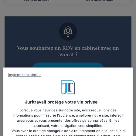
Vous souhaitez un RDV en cabinet avec un
avocat ?
Recevoir des devis d'avocats
Reporter sans choisir
3 devis en 48h
Juritravail protège votre vie privée
Lorsque vous naviguez sur notre site, nous recueillons des
informations pour mesurer l’audience, améliorer notre site, interagir
avec vous et vous présenter des offres personnalisées. En les
Vous souhaitez une consultation par
autorisant, votre navigation sera simplifiée.
téléphone ?
Vous avez le droit de changer d’avis à tout moment en cliquant sur le