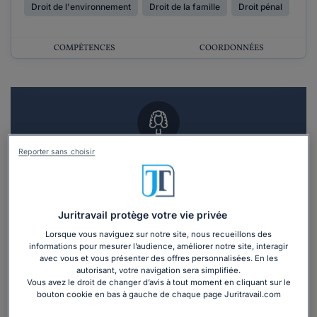
Droit de l'environnement
Droit de la famille
Droit pénal
COMPÉTENCES
COORDONNÉES
Reporter sans choisir
Vous souhaitez un RDV en cabinet avec un
avocat ?
Recevoir des devis d'avocats
Juritravail protège votre vie privée
Lorsque vous naviguez sur notre site, nous recueillons des
3 devis en 48h
informations pour mesurer l’audience, améliorer notre site, interagir
avec vous et vous présenter des offres personnalisées. En les
autorisant, votre navigation sera simplifiée.
Vous avez le droit de changer d’avis à tout moment en cliquant sur le
bouton cookie en bas à gauche de chaque page Juritravail.com