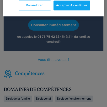
Paramétrer
Accepter & continuer
Vous souhaitez une consultation par
téléphone ?
Consulter immédiatement
ou appelez le
01 75 75 42 33
(8h à 21h du lundi au
vendredi)
Vous êtes avocat ?
Compétences
DOMAINES DE COMPÉTENCES
Droit de la famille
Droit pénal
Droit de l'environnement