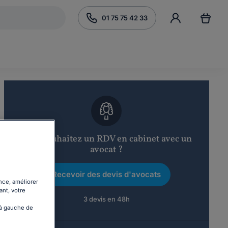
01 75 75 42 33
Vous souhaitez un RDV en cabinet avec un
avocat ?
Recevoir des devis d'avocats
nce, améliorer
ant, votre
3 devis en 48h
 à gauche de