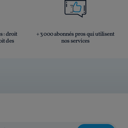
és
: droit
+ 3 000 abonnés pros qui utilisent
oit des
nos services