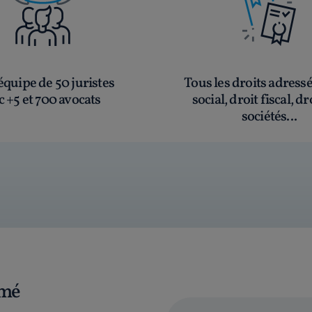
quipe de 50 juristes
Tous les droits adress
c +5 et 700 avocats
social, droit fiscal, dr
sociétés...
rmé