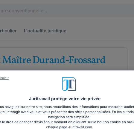
rticulier
L'actualité
juridique
t Maître Durand-Frossard
'avocats au barreau de Toulouse
hoisir
e
Droit du travail
Droit pénal
Juritravail protège votre vie privée
s naviguez sur notre site, nous recueillons des informations pour mesurer l’audie
site, interagir avec vous et vous présenter des offres personnalisées. En les autoris
COORDONNÉES
navigation sera simplifiée.
 le droit de changer d’avis à tout moment en cliquant sur le bouton cookie en bas
chaque page Juritravail.com