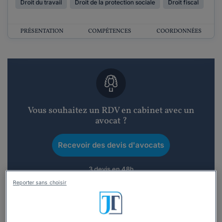
Droit du travail
Droit de la protection sociale
Droit fiscal
PRÉSENTATION
COMPÉTENCES
COORDONNÉES
Vous souhaitez un RDV en cabinet avec un
avocat ?
Recevoir des devis d'avocats
3 devis en 48h
Reporter sans choisir