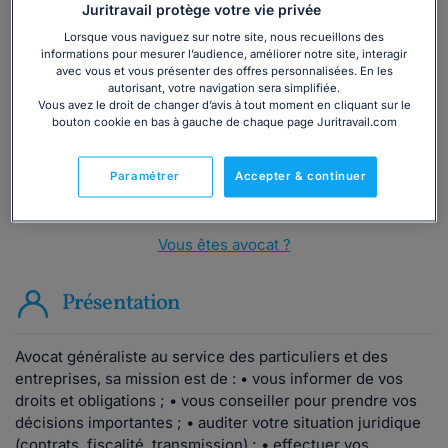
Juritravail protège votre vie privée
Vous souhaitez une consultation par
Lorsque vous naviguez sur notre site, nous recueillons des
téléphone ?
informations pour mesurer l’audience, améliorer notre site, interagir
avec vous et vous présenter des offres personnalisées. En les
autorisant, votre navigation sera simplifiée.
Consulter immédiatement
Vous avez le droit de changer d’avis à tout moment en cliquant sur le
bouton cookie en bas à gauche de chaque page Juritravail.com
ou appelez le
01 75 75 42 33
(8h à 21h du lundi au
vendredi)
Paramétrer
Accepter & continuer
Vous êtes avocat ?
Présentation
Avocat généraliste au service des particuliers et des
entreprises, sa mission est de : • vous informer de vos
droits et obligations ; • vous conseiller pour prendre vos
décisions importantes ; • auditer votre situation juridique
(contrats, fiscalité, transmission) ; • effectuer vos