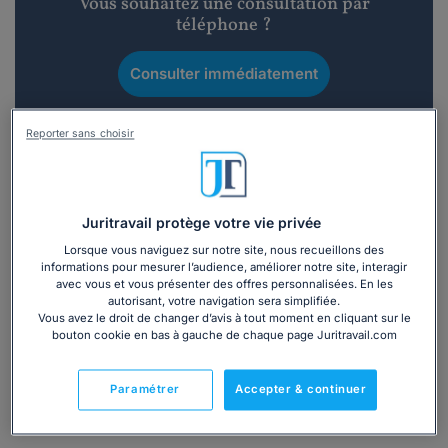
Vous souhaitez une consultation par
téléphone ?
Consulter immédiatement
ou appelez le
01 75 75 42 33
(8h à 21h du lundi au
Reporter sans choisir
vendredi)
Vous êtes avocat ?
Juritravail protège votre vie privée
Lorsque vous naviguez sur notre site, nous recueillons des
informations pour mesurer l’audience, améliorer notre site, interagir
Présentation
avec vous et vous présenter des offres personnalisées. En les
autorisant, votre navigation sera simplifiée.
Vous avez le droit de changer d’avis à tout moment en cliquant sur le
Avocat au Barreau de Senlis, Maître Barbara ENKLER
bouton cookie en bas à gauche de chaque page Juritravail.com
compte plusieurs années d'expériences et elle se
propose de mettre ses compétences au service de vos
intérêts. Ses domaines d'intervention majeurs sont le
Paramétrer
Accepter & continuer
droit du travail et le droit pénal.