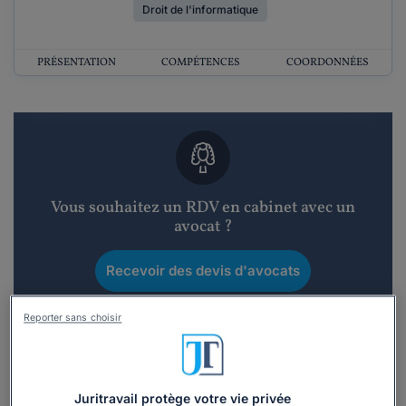
Droit de l'informatique
PRÉSENTATION
COMPÉTENCES
COORDONNÉES
Vous souhaitez un RDV en cabinet avec un
avocat ?
Recevoir des devis d'avocats
3 devis en 48h
Reporter sans choisir
Juritravail protège votre vie privée