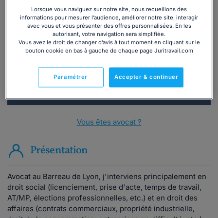
Lorsque vous naviguez sur notre site, nous recueillons des
Vous souhaitez une consultation par
informations pour mesurer l’audience, améliorer notre site, interagir
téléphone ?
avec vous et vous présenter des offres personnalisées. En les
autorisant, votre navigation sera simplifiée.
Vous avez le droit de changer d’avis à tout moment en cliquant sur le
Consulter immédiatement
bouton cookie en bas à gauche de chaque page Juritravail.com
ou appelez le
01 75 75 42 33
(8h à 21h du lundi au
Paramétrer
Accepter & continuer
vendredi)
Vous êtes avocat ?
Présentation
Avocat au Barreau de Lyon, j'interviens principalement en
droit social (licenciement, prise d'acte, temps de travail,
AT/MP, élections professionnelles, etc.) et en droit des
affaires (contrats commerciaux, propriété industrielle,