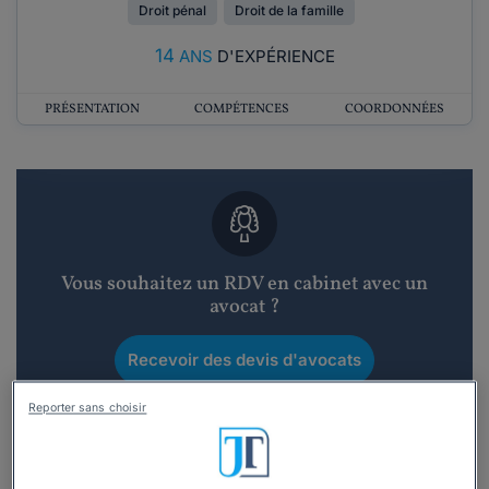
Droit pénal
Droit de la famille
14
ANS
D'EXPÉRIENCE
PRÉSENTATION
COMPÉTENCES
COORDONNÉES
Vous souhaitez un RDV en cabinet avec un
avocat ?
Recevoir des devis d'avocats
Reporter sans choisir
3 devis en 48h