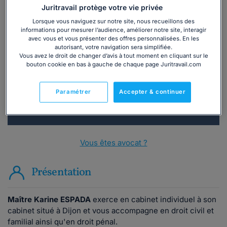
Juritravail protège votre vie privée
Lorsque vous naviguez sur notre site, nous recueillons des
informations pour mesurer l’audience, améliorer notre site, interagir
Vous souhaitez une consultation par
avec vous et vous présenter des offres personnalisées. En les
téléphone ?
autorisant, votre navigation sera simplifiée.
Vous avez le droit de changer d’avis à tout moment en cliquant sur le
bouton cookie en bas à gauche de chaque page Juritravail.com
Consulter immédiatement
Paramétrer
Accepter & continuer
ou appelez le
01 75 75 42 33
(8h à 21h du lundi au
vendredi)
Vous êtes avocat ?
Présentation
Maître Karine ESPADA
exerce en cabinet individuel à son
cabinet situé à Dijon et vous accompagne en droit civil et
familial ainsi qu'en droit pénal.