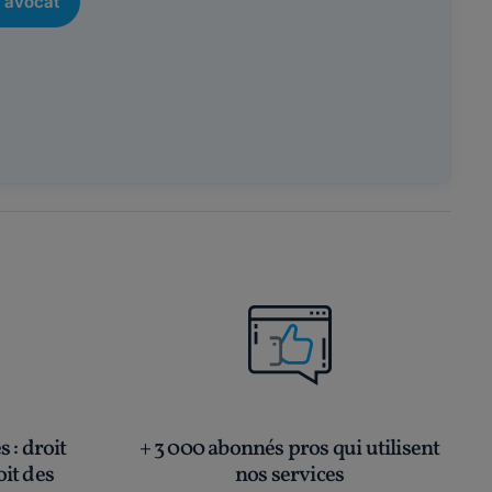
 avocat
és
: droit
+ 3 000 abonnés pros qui utilisent
oit des
nos services