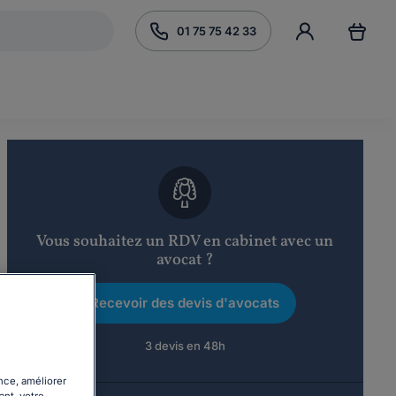
01 75 75 42 33
Vous souhaitez un RDV en cabinet avec un
avocat ?
Recevoir des devis d'avocats
3 devis en 48h
nce, améliorer