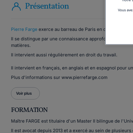
notre 
Présentation
Vous avez
Pierre Farge
exerce au barreau de Paris en contentieux et
Il se distingue par une connaissance approfondie des m
matières.
Il intervient aussi régulièrement en droit du travail.
Il intervient en français, en anglais et en espagnol pour un
Plus d'informations sur www.pierrefarge.com
Voir plus
FORMATION
Maître FARGE est titulaire d'un Master II bilingue de l'Un
Il est avocat depuis 2013 et a exercé au sein de plusieurs