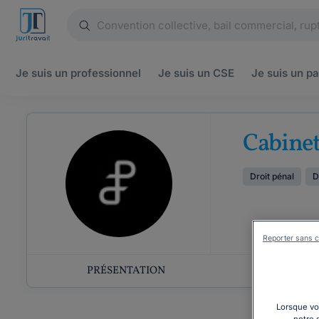
Je suis un
professionnel
Je suis un
CSE
Je suis un
pa
Cabinet
Droit pénal
D
Reporter sans c
PRÉSENTATION
COMP
Lorsque vou