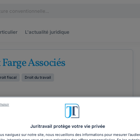
rticulier
L'actualité
juridique
 Farge Associés
roit fiscal
Droit du travail
hoisir
ÉTENCES
COORDONNÉES
Juritravail protège votre vie privée
s naviguez sur notre site, nous recueillons des informations pour mesurer l’audie