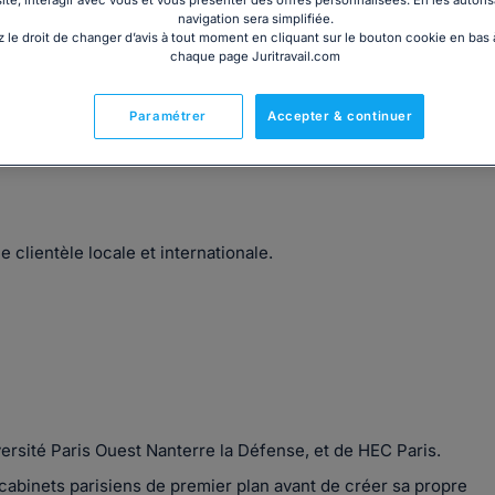
site, interagir avec vous et vous présenter des offres personnalisées. En les autoris
navigation sera simplifiée.
 le droit de changer d’avis à tout moment en cliquant sur le bouton cookie en bas
chaque page Juritravail.com
 pénal des affaires.
Paramétrer
Accepter & continuer
écanismes financiers et comptables concernés dans ces
e clientèle locale et internationale.
iversité Paris Ouest Nanterre la Défense, et de HEC Paris.
 cabinets parisiens de premier plan avant de créer sa propre