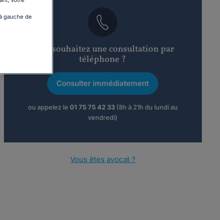
ant, votre
 à gauche de
Vous souhaitez une consultation par
téléphone ?
Consulter immédiatement
ou appelez le
01 75 75 42 33
(8h à 21h du lundi au
vendredi)
Vous êtes avocat ?