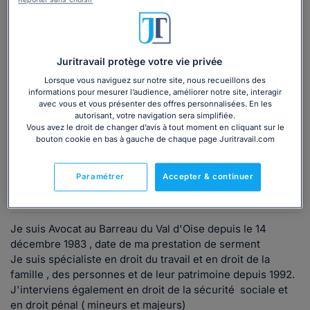
Vous souhaitez une consultation par
Reporter sans choisir
téléphone ?
Consulter immédiatement
Juritravail protège votre vie privée
Lorsque vous naviguez sur notre site, nous recueillons des
ou appelez le
01 75 75 42 33
(8h à 21h du lundi au
informations pour mesurer l’audience, améliorer notre site, interagir
vendredi)
avec vous et vous présenter des offres personnalisées. En les
autorisant, votre navigation sera simplifiée.
Vous avez le droit de changer d’avis à tout moment en cliquant sur le
bouton cookie en bas à gauche de chaque page Juritravail.com
Vous êtes avocat ?
Paramétrer
Accepter & continuer
Présentation
Je suis Avocat au Barreau du Val d'Oise depuis le 14
décembre 1983 , date de ma prestation de serment
Je suis spécialiste en droit du travail et en droit de la
famille , des personnes et de leur patrimoine depuis 1992.
J'interviens également en droit de la sécurité sociale et
en droit pénal ( mineurs et majeurs)