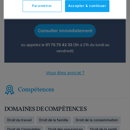
Paramétrer
Accepter & continuer
Vous souhaitez une consultation par
téléphone ?
Consulter immédiatement
ou appelez le
01 75 75 42 33
(8h à 21h du lundi au
vendredi)
Vous êtes avocat ?
Compétences
DOMAINES DE COMPÉTENCES
Droit du travail
Droit de la famille
Droit de la consommation
Droit de l'immobilier
Droit des assurances
Droit de la santé