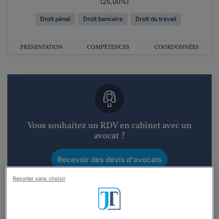
(25,00%)
Droit pénal
Droit bancaire
Droit du travail
PRÉSENTATION
COMPÉTENCES
COORDONNÉES
Vous souhaitez un RDV en cabinet avec un
avocat ?
Recevoir des devis d'avocats
Reporter sans choisir
3 devis en 48h