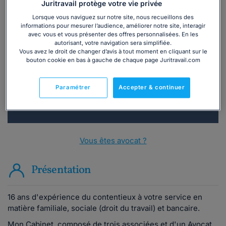
Juritravail protège votre vie privée
Lorsque vous naviguez sur notre site, nous recueillons des
informations pour mesurer l’audience, améliorer notre site, interagir
Vous souhaitez une consultation par
avec vous et vous présenter des offres personnalisées. En les
téléphone ?
autorisant, votre navigation sera simplifiée.
Vous avez le droit de changer d’avis à tout moment en cliquant sur le
bouton cookie en bas à gauche de chaque page Juritravail.com
Consulter immédiatement
Paramétrer
Accepter & continuer
ou appelez le
01 75 75 42 33
(8h à 21h du lundi au
vendredi)
Vous êtes avocat ?
Présentation
16 ans d'expérience du contentieux à votre service en
matière familiale, sociale (droit du travail) et bancaire.
Mon Cabinet, composé de trois associées et d'un Avocat