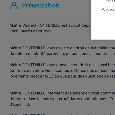
notre 
Présentation
Vous avez
Maître Vincent FONTENILLE est avocat depuis 2013. Il est 
Jean Jaurès à Bourges.
Maître FONTENILLE vous assiste en droit de la famille no
définition d'autorité parentale, de pensions alimentaires 
Maître FONTENILLE vous conseille en droit civil aussi bie
(contrats de vente, vices cachés, défense des consommat
logements indécents ...) ou que pour des questions de resp
Maître FONTENILLE intervient également en droit commer
défendre dans le cadre de procédures contentieuses (Tr
d’appel, ...).