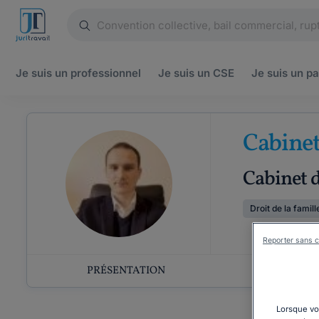
Je suis un
professionnel
Je suis un
CSE
Je suis un
pa
Cabine
Cabinet d
Droit de la famill
Reporter sans c
PRÉSENTATION
COMP
Lorsque vou