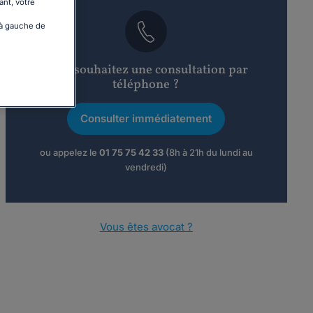
ant, votre
 à gauche de
Vous souhaitez une consultation par
téléphone ?
Consulter immédiatement
ou appelez le
01 75 75 42 33
(8h à 21h du lundi au
vendredi)
Vous êtes avocat ?