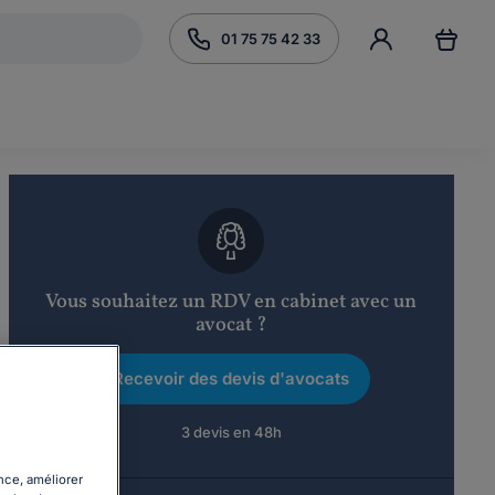
01 75 75 42 33
Vous souhaitez un RDV en cabinet avec un
avocat ?
Recevoir des devis d'avocats
3 devis en 48h
nce, améliorer