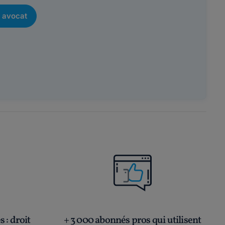
 avocat
és
: droit
+ 3 000 abonnés pros qui utilisent