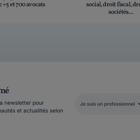
c +5 et 700 avocats
social, droit fiscal, dr
sociétés...
rmé
la newsletter pour
eautés et actualités selon