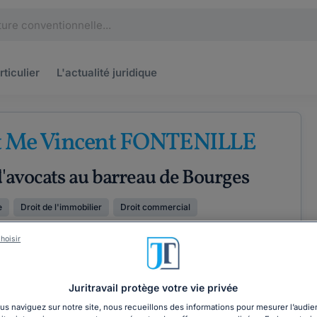
rticulier
L'actualité
juridique
t Me Vincent FONTENILLE
'avocats au barreau de Bourges
e
Droit de l'immobilier
Droit commercial
hoisir
ÉTENCES
COORDONNÉES
Juritravail protège votre vie privée
s naviguez sur notre site, nous recueillons des informations pour mesurer l’audie