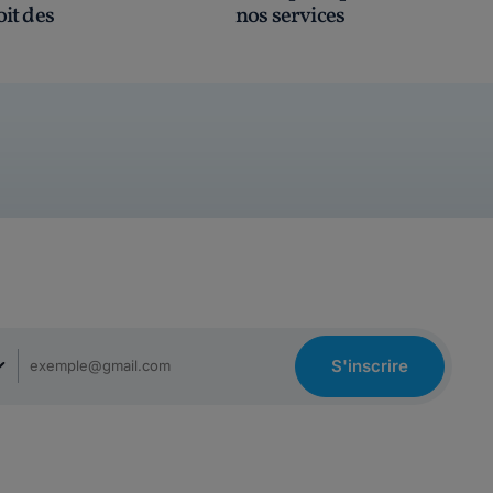
oit des
nos services
S'inscrire