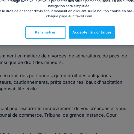
site, interagir avec vous et vous présenter des offres personnalisées. En les autoris
navigation sera simplifiée.
 le droit de changer d’avis à tout moment en cliquant sur le bouton cookie en bas
chaque page Juritravail.com
inscrit au barreau de Bourges et vous reçoit au 7 Avenue
Paramétrer
Accepter & continuer
tamment en matière de divorces, de séparations, de pacs, de
ainsi que de droit des mineurs.
n en droit des personnes, qu'en droit des obligations
eurs, cautionnements, prêts bancaires, baux d'habitation,
onsabilité civile.
cial pour assurer le recouvrement de vos créances et vous
ibunal de commerce, Tribunal de grande instance, Cour