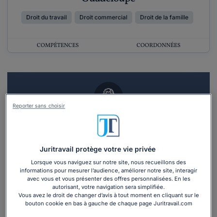
Droit du travail
Droit commercial
Droit de la famille
COMPÉTENCES
COORDONNÉES
Reporter sans choisir
Vous souhaitez un RDV en cabinet avec un
avocat ?
Juritravail protège votre vie privée
Recevoir des devis d'avocats
Lorsque vous naviguez sur notre site, nous recueillons des
informations pour mesurer l’audience, améliorer notre site, interagir
avec vous et vous présenter des offres personnalisées. En les
3 devis en 48h
autorisant, votre navigation sera simplifiée.
Vous avez le droit de changer d’avis à tout moment en cliquant sur le
bouton cookie en bas à gauche de chaque page Juritravail.com