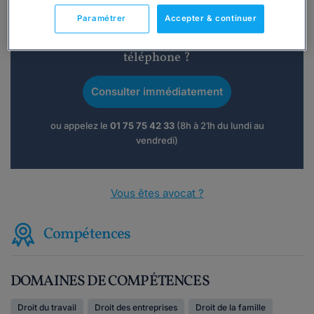
Paramétrer
Accepter & continuer
Vous souhaitez une consultation par
téléphone ?
Consulter immédiatement
ou appelez le
01 75 75 42 33
(8h à 21h du lundi au
vendredi)
Vous êtes avocat ?
Compétences
DOMAINES DE COMPÉTENCES
Droit du travail
Droit des entreprises
Droit de la famille