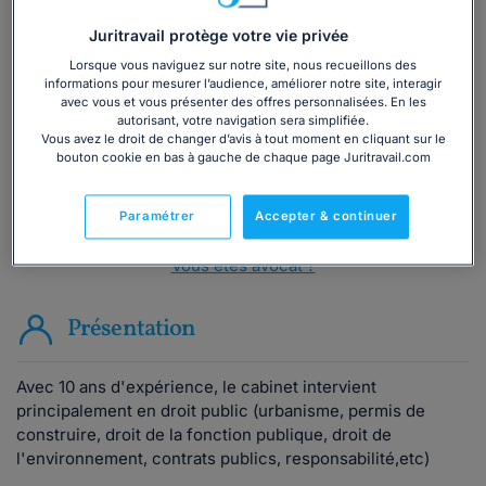
Vous souhaitez une consultation par
Juritravail protège votre vie privée
téléphone ?
Lorsque vous naviguez sur notre site, nous recueillons des
informations pour mesurer l’audience, améliorer notre site, interagir
avec vous et vous présenter des offres personnalisées. En les
Consulter immédiatement
autorisant, votre navigation sera simplifiée.
Vous avez le droit de changer d’avis à tout moment en cliquant sur le
bouton cookie en bas à gauche de chaque page Juritravail.com
ou appelez le
01 75 75 42 33
(8h à 21h du lundi au
vendredi)
Paramétrer
Accepter & continuer
Vous êtes avocat ?
Présentation
Avec 10 ans d'expérience, le cabinet intervient
principalement en droit public (urbanisme, permis de
construire, droit de la fonction publique, droit de
l'environnement, contrats publics, responsabilité,etc)