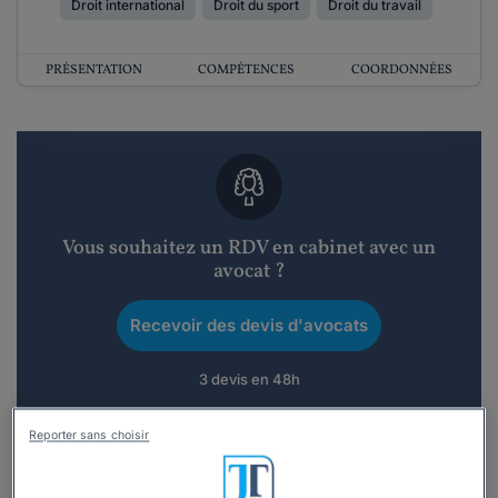
Droit international
Droit du sport
Droit du travail
PRÉSENTATION
COMPÉTENCES
COORDONNÉES
Vous souhaitez un RDV en cabinet avec un
avocat ?
Recevoir des devis d'avocats
3 devis en 48h
Reporter sans choisir