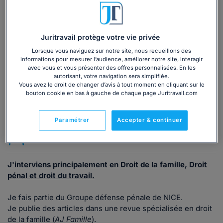
Vous souhaitez une consultation par
téléphone ?
Consulter immédiatement
Juritravail protège votre vie privée
Lorsque vous naviguez sur notre site, nous recueillons des
informations pour mesurer l’audience, améliorer notre site, interagir
ou appelez le
01 75 75 42 33
(8h à 21h du lundi au
avec vous et vous présenter des offres personnalisées. En les
vendredi)
autorisant, votre navigation sera simplifiée.
Vous avez le droit de changer d’avis à tout moment en cliquant sur le
bouton cookie en bas à gauche de chaque page Juritravail.com
Vous êtes avocat ?
Paramétrer
Accepter & continuer
Présentation
J'interviens principalement en Droit de la famille, Droit
pénal et droit du travail.
Je fais partie du Groupe défense pénale de NICE.
Je publie des articles dans une revue spécialisée en droit
de la famille (
AJ Famille
).