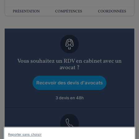
PRÉSENTATION
COMPÉTENCES
COORDONNÉES
Vous souhaitez un RDV en cabinet avec un
avocat ?
Recevoir des devis d'avocats
3 devis en 48h
Reporter sans choisir