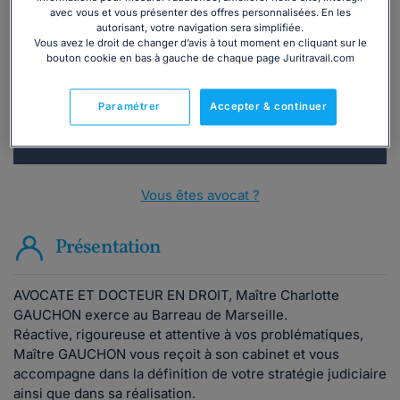
Vous souhaitez une consultation par
avec vous et vous présenter des offres personnalisées. En les
téléphone ?
autorisant, votre navigation sera simplifiée.
Vous avez le droit de changer d’avis à tout moment en cliquant sur le
bouton cookie en bas à gauche de chaque page Juritravail.com
Consulter immédiatement
Paramétrer
Accepter & continuer
ou appelez le
01 75 75 42 33
(8h à 21h du lundi au
vendredi)
Vous êtes avocat ?
Présentation
AVOCATE ET DOCTEUR EN DROIT, Maître Charlotte
GAUCHON exerce au Barreau de Marseille.
Réactive, rigoureuse et attentive à vos problématiques,
Maître GAUCHON vous reçoit à son cabinet et vous
accompagne
dans la définition de votre stratégie judiciaire
ainsi que dans sa réalisation.