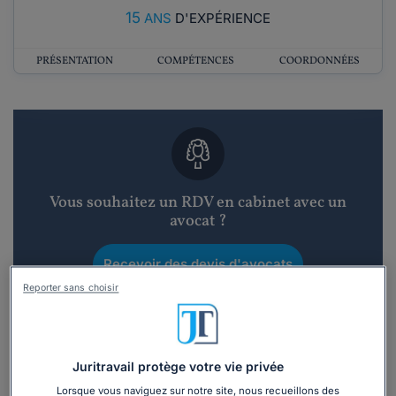
15
ANS
D'EXPÉRIENCE
PRÉSENTATION
COMPÉTENCES
COORDONNÉES
Vous souhaitez un RDV en cabinet avec un
avocat ?
Recevoir des devis d'avocats
Reporter sans choisir
3 devis en 48h
Juritravail protège votre vie privée
Lorsque vous naviguez sur notre site, nous recueillons des