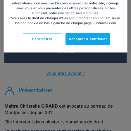
informations pour mesurer l’audience, améliorer notre site, interagir
avec vous et vous présenter des offres personnalisées. En les
Vous souhaitez une consultation par
autorisant, votre navigation sera simplifiée.
téléphone ?
Vous avez le droit de changer d’avis à tout moment en cliquant sur le
bouton cookie en bas à gauche de chaque page Juritravail.com
Consulter immédiatement
Paramétrer
Accepter & continuer
ou appelez le
01 75 75 42 33
(8h à 21h du lundi au
vendredi)
Vous êtes avocat ?
Présentation
Maître Christelle GIRARD
est avocate au barreau de
Montpellier depuis 2011.
Elle intervient dans plusieurs domaines de droit :