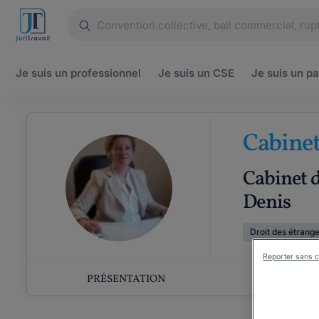
Je suis un
professionnel
Je suis un
CSE
Je suis un
pa
Cabine
Cabinet d
Denis
Droit des étrang
Reporter sans c
PRÉSENTATION
COMP