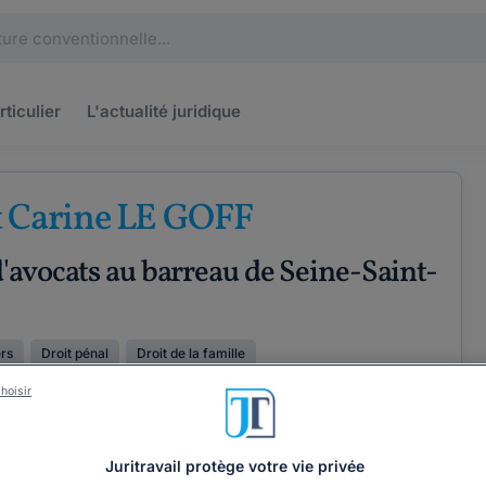
rticulier
L'actualité
juridique
t Carine LE GOFF
'avocats au barreau de Seine-Saint-
ers
Droit pénal
Droit de la famille
hoisir
ÉTENCES
COORDONNÉES
Juritravail protège votre vie privée