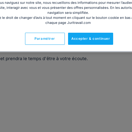
s naviguez sur notre site, nous recueillons des informations pour mesurer l’audie
site, interagir avec vous et vous présenter des offres personnalisées. En les autoris
navigation sera simplifiée.
 le droit de changer d’avis à tout moment en cliquant sur le bouton cookie en bas
chaque page Juritravail.com
ns le domaine du droit d'asile et du droit des étrangers
ile, OQTF, recours dublin, Recours CNDA...) mais aussi dans
Paramétrer
Accepter & continuer
ivorce séparation).
 et prendra le temps d'être à votre écoute.
)