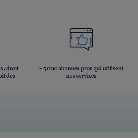
és
: droit
+ 3 000 abonnés pros qui utilisent
oit des
nos services