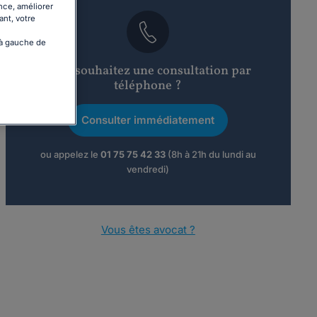
nce, améliorer
ant, votre
 à gauche de
Vous souhaitez une consultation par
téléphone ?
Consulter immédiatement
ou appelez le
01 75 75 42 33
(8h à 21h du lundi au
vendredi)
Vous êtes avocat ?