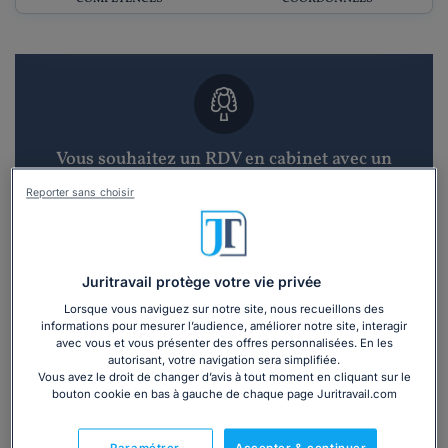
Vous souhaitez un RDV en cabinet avec un
avocat ?
Reporter sans choisir
Recevoir des devis d'avocats
3 devis en 48h
Juritravail protège votre vie privée
Lorsque vous naviguez sur notre site, nous recueillons des
informations pour mesurer l’audience, améliorer notre site, interagir
avec vous et vous présenter des offres personnalisées. En les
autorisant, votre navigation sera simplifiée.
Vous avez le droit de changer d’avis à tout moment en cliquant sur le
bouton cookie en bas à gauche de chaque page Juritravail.com
Vous souhaitez une consultation par
téléphone ?