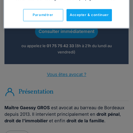
Vous souhaitez une consultation par
Paramétrer
Accepter & continuer
téléphone ?
Consulter immédiatement
ou appelez le
01 75 75 42 33
(8h à 21h du lundi au
vendredi)
Vous êtes avocat ?
Présentation
Maître Gaessy GROS
est avocat au barreau de Bordeaux
depuis 2013. Il intervient principalement en
droit pénal
,
droit de l'immobilier
et enfin
droit de la famille
.