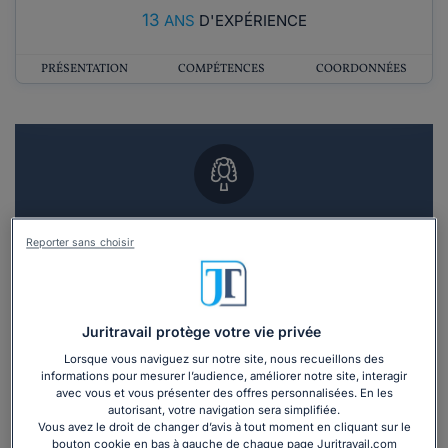
13
ANS
D'EXPÉRIENCE
PRÉSENTATION
COMPÉTENCES
COORDONNÉES
Vous souhaitez un RDV en cabinet avec un
Reporter sans choisir
avocat ?
Recevoir des devis d'avocats
Juritravail protège votre vie privée
3 devis en 48h
Lorsque vous naviguez sur notre site, nous recueillons des
informations pour mesurer l’audience, améliorer notre site, interagir
avec vous et vous présenter des offres personnalisées. En les
autorisant, votre navigation sera simplifiée.
Vous avez le droit de changer d’avis à tout moment en cliquant sur le
bouton cookie en bas à gauche de chaque page Juritravail.com