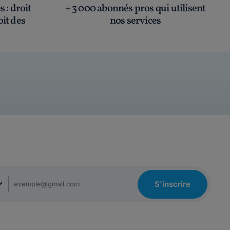
és
: droit
+ 3 000 abonnés pros qui utilisent
oit des
nos services
S'inscrire