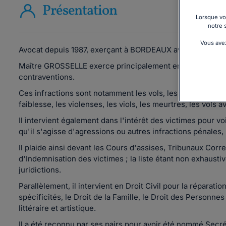
Présentation
Lorsque vou
notre 
Vous avez
Avocat depuis 1987, exerçant à BORDEAUX avec un cabi
Maître GROSSELLE exerce principalement en Droit Pénal po
contraventions.
Ces infractions sont notamment les vols, les escroqueries
faiblesse, les violenses, les viols, les meurtres, les vol
Il intervient également dans l'intérêt des victimes pour v
qu'il s'agisse d'agressions ou autres infractions pénales
Il plaide ainsi devant les Cours d'assises, Tribunaux Cor
d'Indemnisation des victimes ; la liste étant non exhaustiv
juridictions.
Parallèlement, il intervient en Droit Civil pour la réparati
spécificités, le Droit de la Famille, le Droit des Personnes
littéraire et artistique.
Il a été reconnu par ses pairs pour avoir été nommé Secr