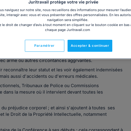
Juritravail protège votre vie privée
s naviguez sur notre site, nous recueillons des informations pour mesurer l’audie
site, interagir avec vous et vous présenter des offres personnalisées. En les autoris
navigation sera simplifiée.
 le droit de changer d’avis à tout moment en cliquant sur le bouton cookie en bas
net secondaire sur ARCACHON
chaque page Juritravail.com
ur tout ce qui concerne les crimes, les délits ou les
Paramétrer
Accepter & continuer
, les abus de confiance ou de biens sociaux, les abus de
s avec arme ou autres circontances aggrvantes.
oir reconnaître leur statut et les voir également indemnisées
, mais aussi d'accidents ou d'erreurs médicales.
rectionnels, Tribunaux de Police ou Commissions
e dans la mesure où il intervient devant toutes les
on du préjudice corporel ; et ainsi s'ajoutent à toutes ses
 et le Droit de la Propriété Intellectuelle, notamment
étaire de la Conférence à ses débuts ; cela correspondant à