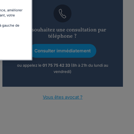
nce, améliorer
ant, votre
 à gauche de
Vous souhaitez une consultation par
téléphone ?
Consulter immédiatement
ou appelez le
01 75 75 42 33
(8h à 21h du lundi au
vendredi)
Vous êtes avocat ?