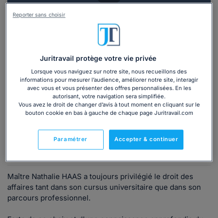
Vous souhaitez une consultation par
Reporter sans choisir
téléphone ?
Consulter immédiatement
Juritravail protège votre vie privée
Lorsque vous naviguez sur notre site, nous recueillons des
ou appelez le
01 75 75 42 33
(8h à 21h du lundi au
informations pour mesurer l’audience, améliorer notre site, interagir
vendredi)
avec vous et vous présenter des offres personnalisées. En les
autorisant, votre navigation sera simplifiée.
Vous avez le droit de changer d’avis à tout moment en cliquant sur le
bouton cookie en bas à gauche de chaque page Juritravail.com
Vous êtes avocat ?
Paramétrer
Accepter & continuer
Présentation
Maître Nathalie HAAS a toujours privilégié le droit des
affaires tant dans son cursus universitaire que dans son
parcours professionnel.