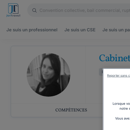
Je suis un
professionnel
Je suis un
CSE
Je suis un
pa
Cabin
Droit pénal
D
Reporter sans c
Lorsque vou
notre 
COMPÉTENCES
Vous avez