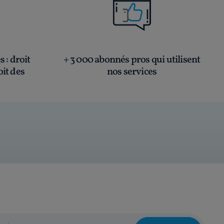
és
: droit
+ 3 000 abonnés pros qui utilisent
oit des
nos services