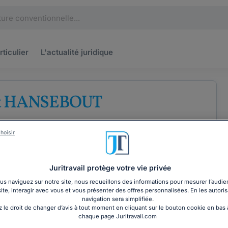
rticulier
L'actualité
juridique
et HANSEBOUT
roit de la famille
hoisir
Juritravail protège votre vie privée
s naviguez sur notre site, nous recueillons des informations pour mesurer l’audie
site, interagir avec vous et vous présenter des offres personnalisées. En les autoris
COORDONNÉES
navigation sera simplifiée.
 le droit de changer d’avis à tout moment en cliquant sur le bouton cookie en bas
chaque page Juritravail.com