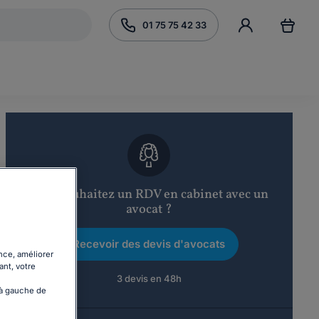
01 75 75 42 33
Vous souhaitez un RDV en cabinet avec un
avocat ?
Recevoir des devis d'avocats
nce, améliorer
ant, votre
3 devis en 48h
 à gauche de