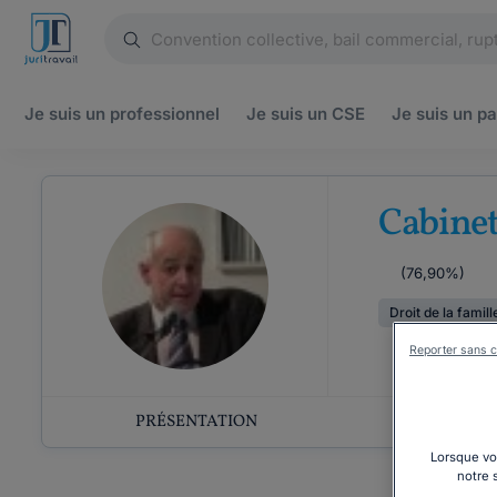
Je suis un
professionnel
Je suis un
CSE
Je suis un
pa
Cabinet
(76,90%)
Droit de la famill
Reporter sans c
PRÉSENTATION
COMP
Lorsque vou
notre 