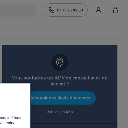
01 75 75 42 33
Vous souhaitez un RDV en cabinet avec un
avocat ?
Recevoir des devis d'avocats
3 devis en 48h
nce, améliorer
ant, votre