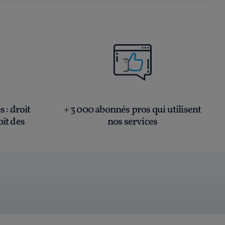
és
: droit
+ 3 000 abonnés pros qui utilisent
oit des
nos services