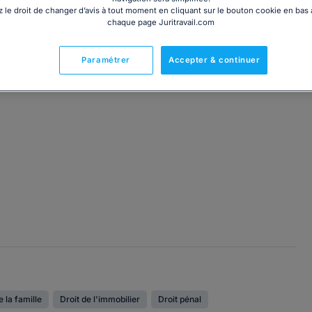
 le droit de changer d’avis à tout moment en cliquant sur le bouton cookie en bas
chaque page Juritravail.com
Paramétrer
Accepter & continuer
l'entreprise inscrit au barreau de Paris depuis 1978
e la famille
Droit de l'immobilier
Droit pénal