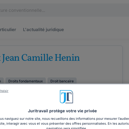
rticulier
L'actualité
juridique
 Jean Camille Henin
e
Droits fondamentaux
Droit bancaire
hoisir
ÉTENCES
COORDONNÉES
Juritravail protège votre vie privée
s naviguez sur notre site, nous recueillons des informations pour mesurer l’audie
site, interagir avec vous et vous présenter des offres personnalisées. En les autoris
navigation sera simplifiée.