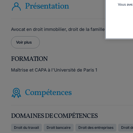
Présentation
Vous avez
Avocat en droit immobilier, droit de la famille et droit de 
Voir plus
FORMATION
Maîtrise et CAPA à l'Université de Paris 1
Compétences
DOMAINES DE COMPÉTENCES
Droit du travail
Droit bancaire
Droit des entreprises
Droit d