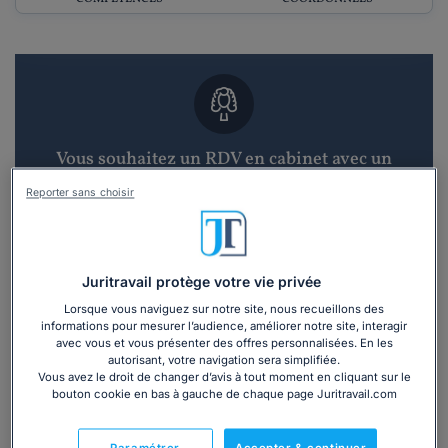
Vous souhaitez un RDV en cabinet avec un
avocat ?
Reporter sans choisir
Recevoir des devis d'avocats
3 devis en 48h
Juritravail protège votre vie privée
Lorsque vous naviguez sur notre site, nous recueillons des
informations pour mesurer l’audience, améliorer notre site, interagir
avec vous et vous présenter des offres personnalisées. En les
autorisant, votre navigation sera simplifiée.
Vous avez le droit de changer d’avis à tout moment en cliquant sur le
bouton cookie en bas à gauche de chaque page Juritravail.com
Vous souhaitez une consultation par
téléphone ?