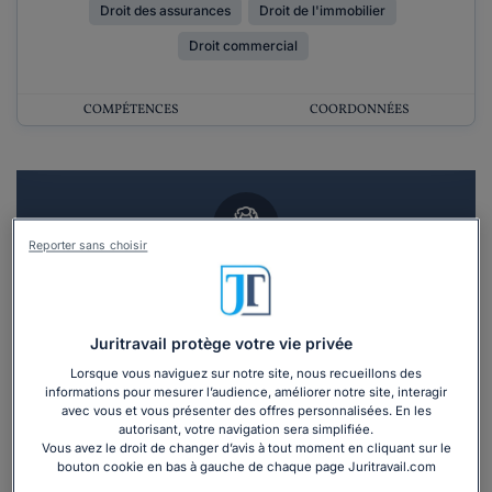
Droit des assurances
Droit de l'immobilier
Droit commercial
COMPÉTENCES
COORDONNÉES
Reporter sans choisir
Vous souhaitez un RDV en cabinet avec un
avocat ?
Juritravail protège votre vie privée
Recevoir des devis d'avocats
Lorsque vous naviguez sur notre site, nous recueillons des
informations pour mesurer l’audience, améliorer notre site, interagir
avec vous et vous présenter des offres personnalisées. En les
3 devis en 48h
autorisant, votre navigation sera simplifiée.
Vous avez le droit de changer d’avis à tout moment en cliquant sur le
bouton cookie en bas à gauche de chaque page Juritravail.com