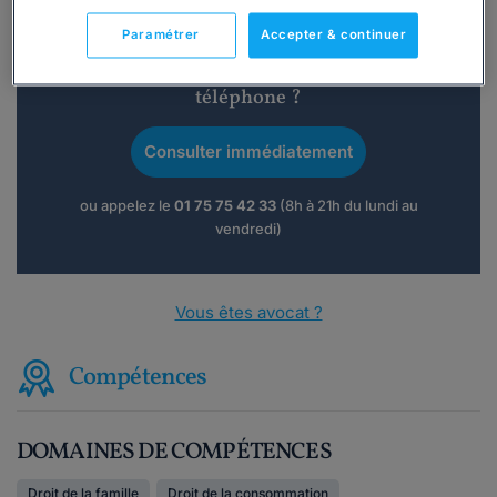
Paramétrer
Accepter & continuer
Vous souhaitez une consultation par
téléphone ?
Consulter immédiatement
ou appelez le
01 75 75 42 33
(8h à 21h du lundi au
vendredi)
Vous êtes avocat ?
Compétences
DOMAINES DE COMPÉTENCES
Droit de la famille
Droit de la consommation